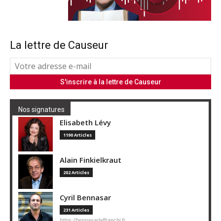
La lettre de Causeur
Nos signatures
Elisabeth Lévy
1190 Articles
Alain Finkielkraut
202 Articles
Cyril Bennasar
231 Articles
https://bennasarlaffranchi.fr