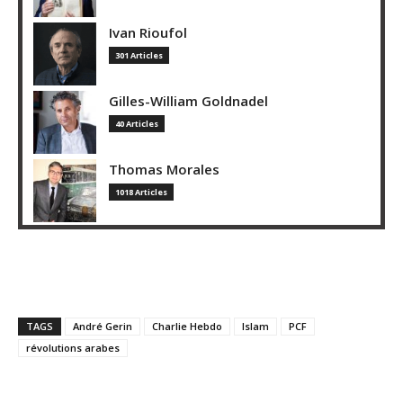
Ivan Rioufol
301 Articles
Gilles-William Goldnadel
40 Articles
Thomas Morales
1018 Articles
TAGS
André Gerin
Charlie Hebdo
Islam
PCF
révolutions arabes