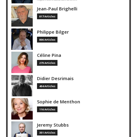
Jean-Paul Brighelli
817 Articles
Philippe Bilger
806 Articles
Céline Pina
273 Articles
Didier Desrimais
404 Articles
Sophie de Menthon
116 Articles
Jeremy Stubbs
351 Articles