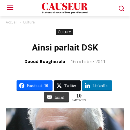
Accueil
Culture
Culture
Ainsi parlait DSK
Daoud Boughezala
-
16 octobre 2011
10
Facebook
Twitter
LinkedIn
10
Email
PARTAGES