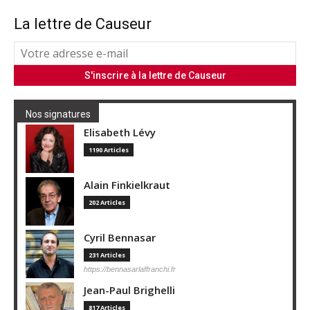
La lettre de Causeur
Nos signatures
Elisabeth Lévy
1190 Articles
Alain Finkielkraut
202 Articles
Cyril Bennasar
231 Articles
https://bennasarlaffranchi.fr
Jean-Paul Brighelli
817 Articles