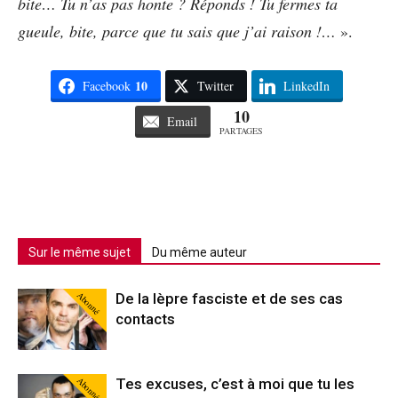
bite… Tu n’as pas honte ? Réponds ! Tu fermes ta
gueule, bite, parce que tu sais que j’ai raison !…
».
10
Facebook
Twitter
LinkedIn
10
Email
PARTAGES
Sur le même sujet
Du même auteur
Abonné
De la lèpre fasciste et de ses cas
contacts
Abonné
Tes excuses, c’est à moi que tu les