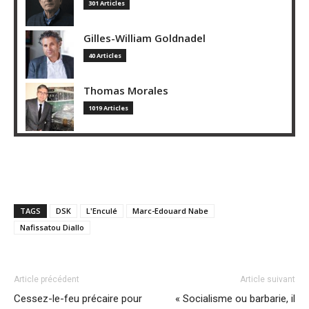
301 Articles
Gilles-William Goldnadel
40 Articles
Thomas Morales
1019 Articles
TAGS
DSK
L'Enculé
Marc-Edouard Nabe
Nafissatou Diallo
Article précédent
Article suivant
Cessez-le-feu précaire pour
« Socialisme ou barbarie, il