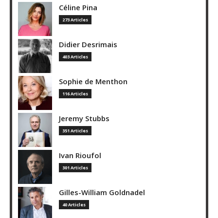
Céline Pina
273 Articles
Didier Desrimais
403 Articles
Sophie de Menthon
116 Articles
Jeremy Stubbs
351 Articles
Ivan Rioufol
301 Articles
Gilles-William Goldnadel
40 Articles