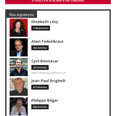
Nos signatures
Elisabeth Lévy
1190 Articles
Alain Finkielkraut
202 Articles
Cyril Bennasar
231 Articles
https://bennasarlaffranchi.fr
Jean-Paul Brighelli
817 Articles
Philippe Bilger
806 Articles