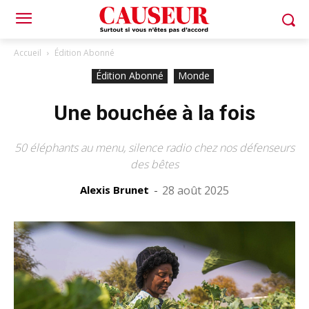
Accueil
Édition Abonné
Édition Abonné
Monde
Une bouchée à la fois
50 éléphants au menu, silence radio chez nos défenseurs
des bêtes
Alexis Brunet
-
28 août 2025