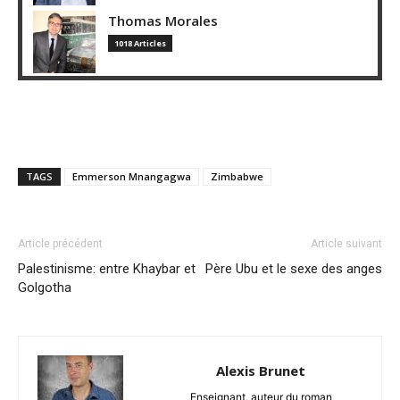
Thomas Morales
1018 Articles
TAGS
Emmerson Mnangagwa
Zimbabwe
Article précédent
Article suivant
Palestinisme: entre Khaybar et
Père Ubu et le sexe des anges
Golgotha
Alexis Brunet
Enseignant, auteur du roman