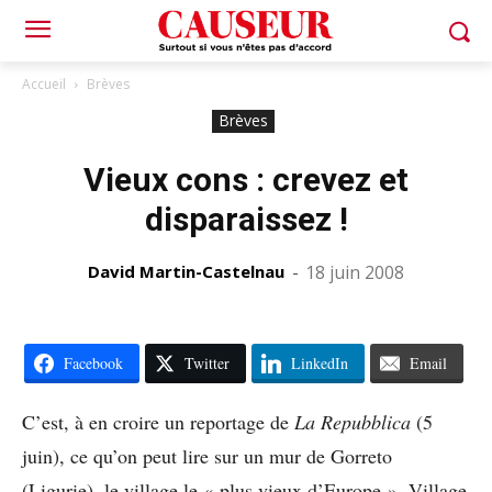
Accueil
Brèves
Brèves
Vieux cons : crevez et
disparaissez !
David Martin-Castelnau
-
18 juin 2008
Facebook
Twitter
LinkedIn
Email
C’est, à en croire un reportage de
La Repubblica
(5
juin), ce qu’on peut lire sur un mur de Gorreto
(Ligurie), le village le « plus vieux d’Europe ». Village