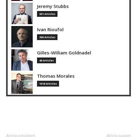
Jeremy Stubbs
351 Articles
Ivan Rioufol
300 Articles
Gilles-William Goldnadel
40 Articles
Thomas Morales
1018 Articles
Article précédent
Article suivant