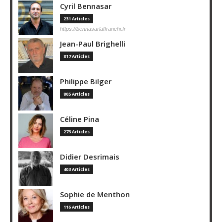
Cyril Bennasar
231 Articles
https://bennasarlaffranchi.fr
Jean-Paul Brighelli
817 Articles
Philippe Bilger
805 Articles
Céline Pina
273 Articles
Didier Desrimais
403 Articles
Sophie de Menthon
116 Articles