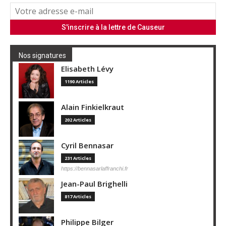
Nos signatures
Elisabeth Lévy
1190 Articles
Alain Finkielkraut
202 Articles
Cyril Bennasar
231 Articles
https://bennasarlaffranchi.fr
Jean-Paul Brighelli
817 Articles
Philippe Bilger