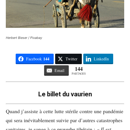
Herbert Bieser / Pixabay
144
Facebook
Twitter
LinkedIn
144
Email
PARTAGES
Le billet du vaurien
Quand j’assiste à cette lutte stérile contre une pandémie
qui sera inévitablement suivie par d’autres catastrophes
sanitaires, je songe à ce proverbe tibétain :
« Il est