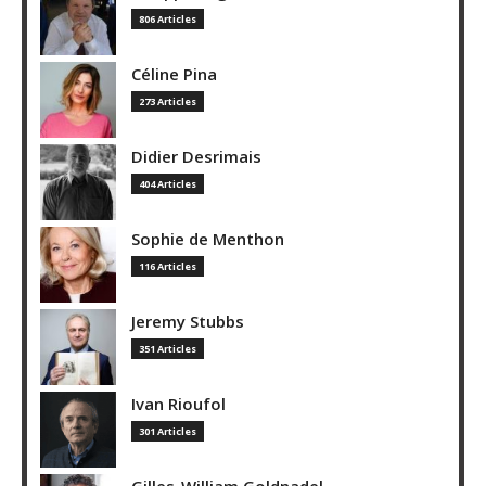
806 Articles
Céline Pina
273 Articles
Didier Desrimais
404 Articles
Sophie de Menthon
116 Articles
Jeremy Stubbs
351 Articles
Ivan Rioufol
301 Articles