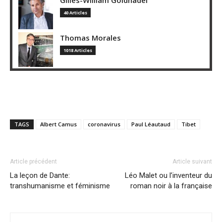
Gilles-William Goldnadel
40 Articles
Thomas Morales
1018 Articles
TAGS
Albert Camus
coronavirus
Paul Léautaud
Tibet
Article précédent
Article suivant
La leçon de Dante:
Léo Malet ou l’inventeur du
transhumanisme et féminisme
roman noir à la française