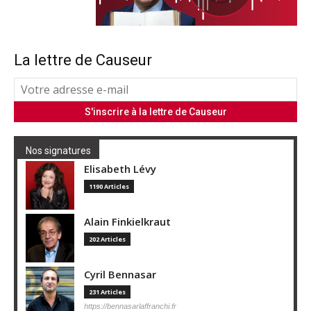
La lettre de Causeur
Nos signatures
Elisabeth Lévy
1190 Articles
Alain Finkielkraut
202 Articles
Cyril Bennasar
231 Articles
https://bennasarlaffranchi.fr