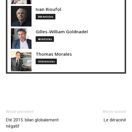
Ivan Rioufol
300 Articles
Gilles-William Goldnadel
40 Articles
Thomas Morales
1018 Articles
Article précédent
Article suivant
Eté 2015: bilan globalement
Le déraciné
négatif