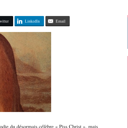
witter
LinkedIn
Email
rodie du désormais célèbre « Piss Christ », mais