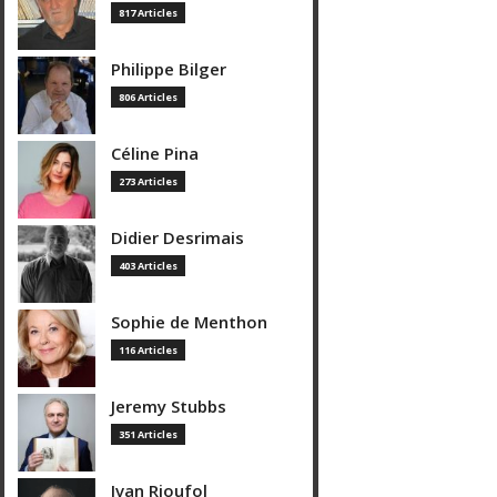
817 Articles
Philippe Bilger
806 Articles
Céline Pina
273 Articles
Didier Desrimais
403 Articles
Sophie de Menthon
116 Articles
Jeremy Stubbs
351 Articles
Ivan Rioufol