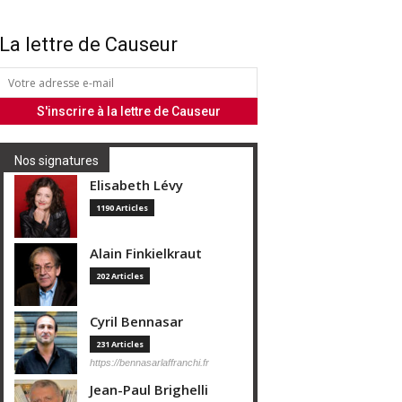
La lettre de Causeur
Nos signatures
Elisabeth Lévy
1190 Articles
Alain Finkielkraut
202 Articles
Cyril Bennasar
231 Articles
https://bennasarlaffranchi.fr
Jean-Paul Brighelli