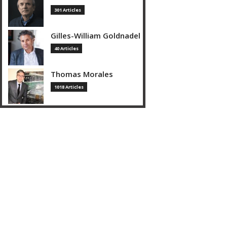
301 Articles
Gilles-William Goldnadel
40 Articles
Thomas Morales
1018 Articles