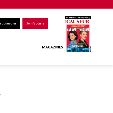
e connecter
Je m'abonne
MAGAZINES
r