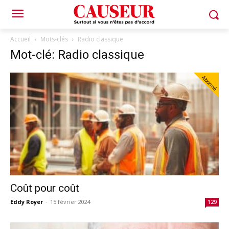
Accueil
Mots-clés
Radio classique
Mot-clé: Radio classique
Abonné
Coût pour coût
Eddy Royer
-
15 février 2024
129