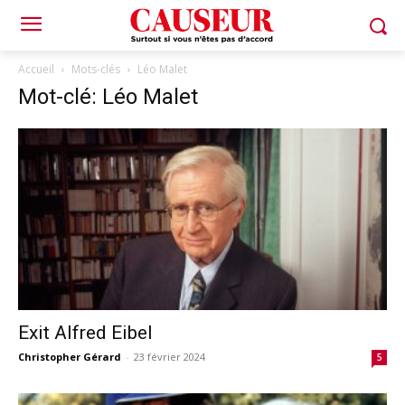
Accueil
Mots-clés
Léo Malet
Mot-clé: Léo Malet
Exit Alfred Eibel
Christopher Gérard
-
23 février 2024
5