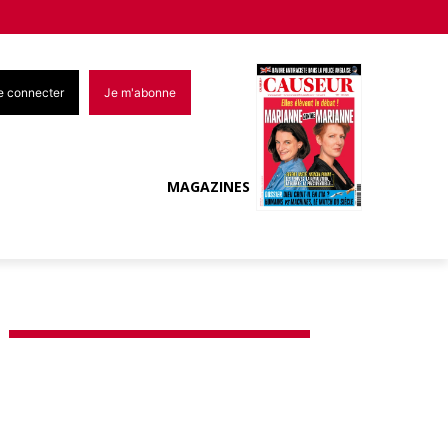
e connecter
Je m'abonne
MAGAZINES