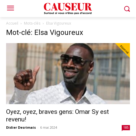
Accueil
Mots-clés
Elsa Vigoureux
Mot-clé: Elsa Vigoureux
Abonné
Oyez, oyez, braves gens: Omar Sy est
revenu!
Didier Desrimais
-
6 mai 2024
185