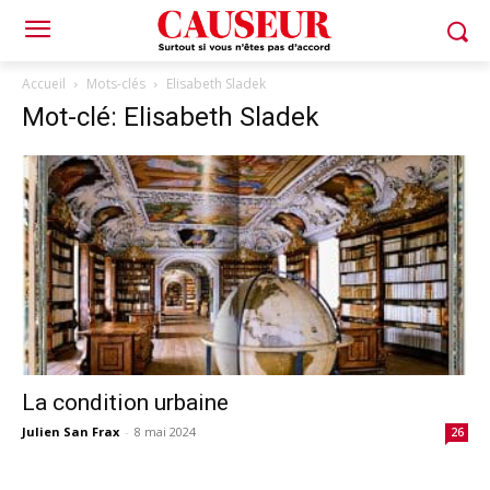
Accueil
Mots-clés
Elisabeth Sladek
Mot-clé: Elisabeth Sladek
La condition urbaine
Julien San Frax
-
8 mai 2024
26