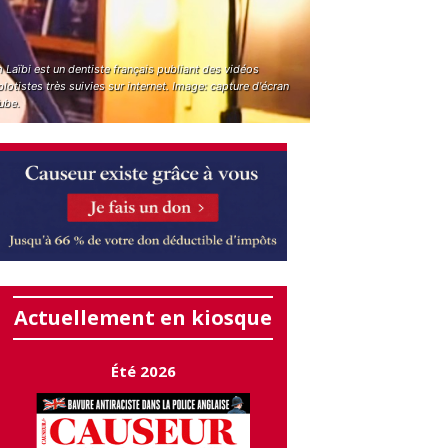
 Laïbi est un dentiste français publiant des vidéos
otistes très suivies sur internet. Image: capture d'écran
ube.
Actuellement en kiosque
Été 2026