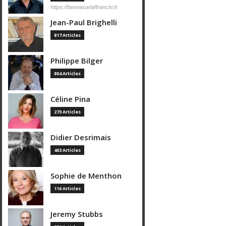
https://bennasarlaffranchi.fr
Jean-Paul Brighelli
817 Articles
Philippe Bilger
804 Articles
Céline Pina
273 Articles
Didier Desrimais
403 Articles
Sophie de Menthon
116 Articles
Jeremy Stubbs