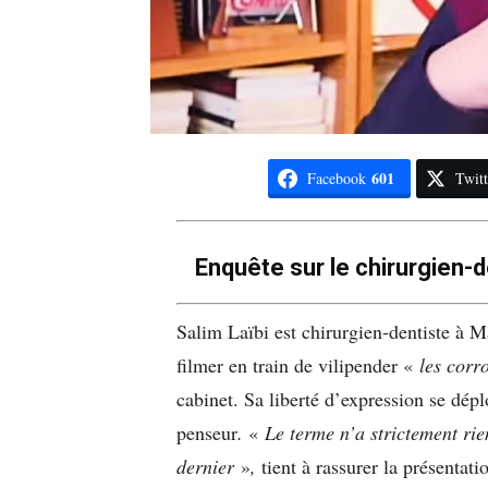
601
Facebook
Twitt
Enquête sur le chirurgien-
Salim Laïbi est chirurgien-dentiste à Ma
filmer en train de vilipender «
les cor
cabinet. Sa liberté d’expression se dép
penseur
.
«
L
e terme n’a strictement ri
dernier
»
,
tient à rassurer la présentat