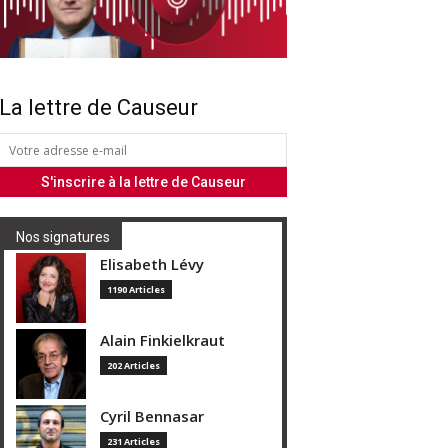
La lettre de Causeur
Nos signatures
Elisabeth Lévy
1190 Articles
Alain Finkielkraut
202 Articles
Cyril Bennasar
231 Articles