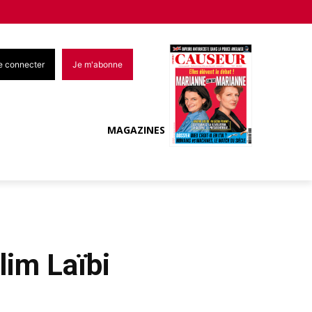
e connecter
Je m'abonne
MAGAZINES
lim Laïbi