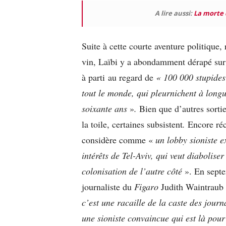
A lire aussi:
La morte d
Suite à cette courte aventure politique
vin, Laïbi y a abondamment dérapé sur l
à parti au regard de
« 100 000 stupides 
tout le monde, qui pleurnichent à longu
soixante ans
»
.
Bien que d’autres sorti
la toile, certaines subsistent
.
Encore réc
considère comme «
un lobby sioniste e
intérêts de Tel-Aviv, qui veut diabolise
colonisation de l’autre côté
». En septe
journaliste du
Figaro
Judith Waintraub 
c’est une racaille de la caste des journ
une sioniste convaincue qui est là pour