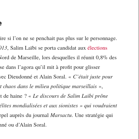
e
re si l’on ne se penchait pas plus sur le personnage.
2013
, Salim Laïbi se porta candidat aux
élections
ord de Marseille, lors desquelles il réunit 0,8% des
e dans l’agora qu’il mit à profit pour glisser
avec Dieudonné et Alain Soral. «
C’était juste pour
it chaos dans le milieu politique marseillais
»,
nt de haine ? «
Le discours de Salim Laïbi prône
élites mondialisées et aux sionistes » qui voudraient
epel auprès du journal
Marsactu
. Une stratégie qui
nné ou d’Alain Soral.