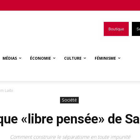
Boutique
S
MÉDIAS
ÉCONOMIE
CULTURE
FÉMINISME
im Laïbi
Société
ue «libre pensée» de Sa
Comment construire le séparatisme en toute impunité