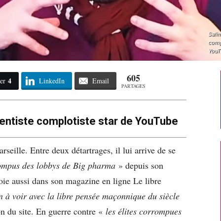
Salim
compl
YouT
605
4
er
LinkedIn
Email
PARTAGES
dentiste complotiste star de YouTube
rseille. Entre deux détartrages, il lui arrive de se
rompus des lobbys de Big pharma
» depuis son
loie aussi dans son magazine en ligne Le libre
en à voir avec la libre pensée maçonnique du siècle
ion du site. En guerre contre «
les élites corrompues