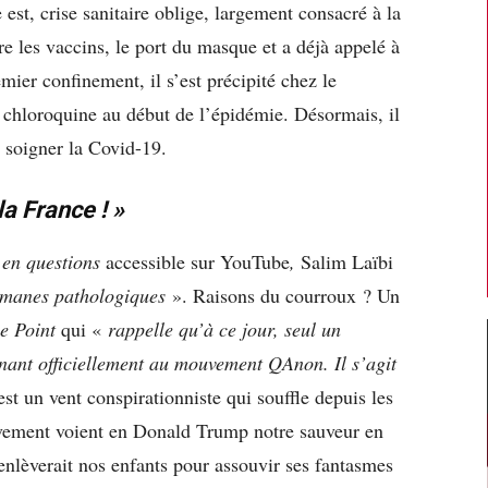
st, crise sanitaire oblige, largement consacré à la
e les vaccins, le port du masque et a déjà appelé à
mier confinement, il s’est précipité chez le
e chloroquine au début de l’épidémie. Désormais, il
 soigner la Covid-19.
a France ! »
o en questions
accessible sur YouTube
,
Salim Laïbi
manes pathologiques
». Raisons du courroux ? Un
e Point
qui «
rappelle qu’à ce jour, seul un
ant officiellement au mouvement QAnon. Il s’agit
t un vent conspirationniste qui souffle depuis les
uvement voient en Donald Trump notre sauveur en
 enlèverait nos enfants pour assouvir ses fantasmes