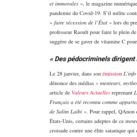
et immorales
», le magazine numérique e
pandemie du Covid-19. S’il milite contr
«
faire sécession de l’État
» lors du pre
professeur Raoult pour faire le plein d
suggère de se gaver de vitamine C pour
« Des pédocriminels dirigent l
Le 28 janvier, dans son
émission
L’inf
dénonce des médias «
menteurs, mytho
article de
Valeurs Actuelles
reprenant
L
Français a été reconnu comme apparten
de Salim Laïbi
». Pour rappel, QAnon es
États-Unis, certains adeptes de ce mo
croisade contre une élite satanique qui