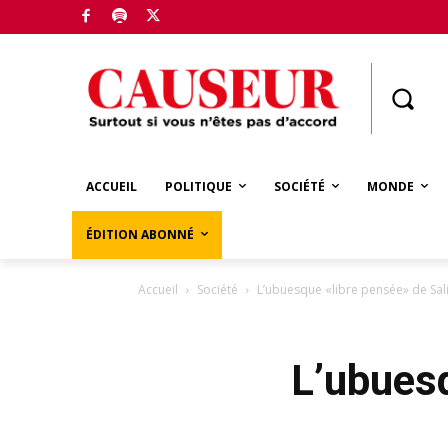
Boutique
ACCUEIL
POLITIQUE
SOCIÉTÉ
MONDE
ÉDITION ABONNÉ
Accueil
Société
L’ubuesque «libre pensée» de Sal
L’ubuesq