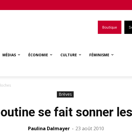
Boutique
S
MÉDIAS
ÉCONOMIE
CULTURE
FÉMINISME
cloches
Brèves
utine se fait sonner le
Paulina Dalmayer
-
23 août 2010