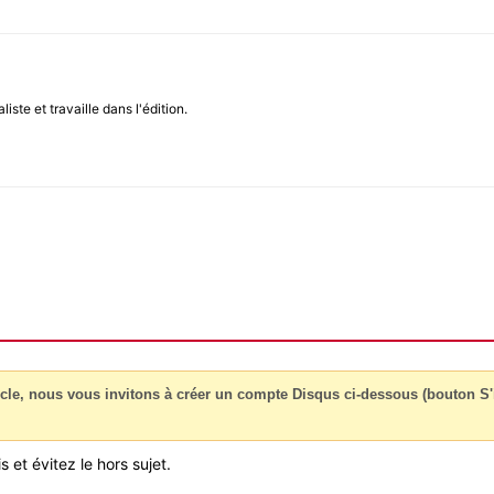
iste et travaille dans l'édition.
cle, nous vous invitons à créer un compte Disqus ci-dessous (bouton S'i
 et évitez le hors sujet.