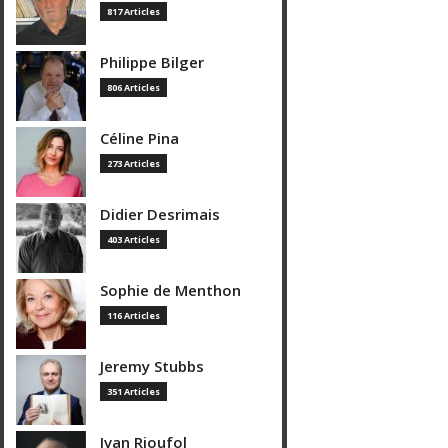
817 Articles
Philippe Bilger
806 Articles
Céline Pina
273 Articles
Didier Desrimais
403 Articles
Sophie de Menthon
116 Articles
Jeremy Stubbs
351 Articles
Ivan Rioufol