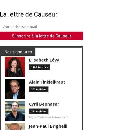
La lettre de Causeur
Nos signatures
Elisabeth Lévy
1190 Articles
Alain Finkielkraut
202 Articles
Cyril Bennasar
231 Articles
https://bennasarlaffranchi.fr
Jean-Paul Brighelli