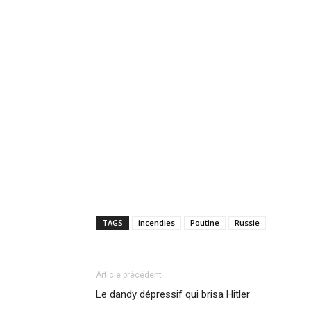
TAGS
incendies
Poutine
Russie
Article précédent
Le dandy dépressif qui brisa Hitler