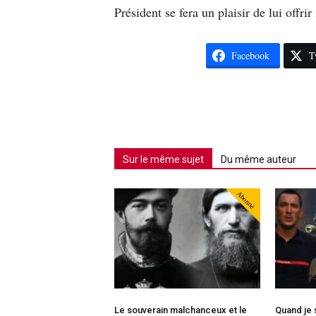
Président se fera un plaisir de lui off
Facebook
T
Sur le même sujet
Du même auteur
Abonné
Le souverain malchanceux et le
Quand je s