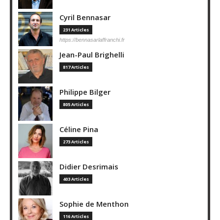
Cyril Bennasar
231 Articles
https://bennasarlaffranchi.fr
Jean-Paul Brighelli
817 Articles
Philippe Bilger
805 Articles
Céline Pina
273 Articles
Didier Desrimais
403 Articles
Sophie de Menthon
116 Articles