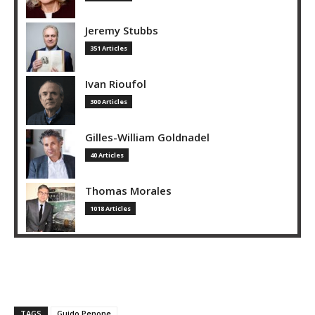
Jeremy Stubbs
351 Articles
Ivan Rioufol
300 Articles
Gilles-William Goldnadel
40 Articles
Thomas Morales
1018 Articles
TAGS
Guido Penone