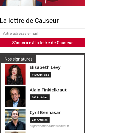
La lettre de Causeur
Nos signatures
Elisabeth Lévy
1190 Articles
Alain Finkielkraut
202 Articles
Cyril Bennasar
231 Articles
https://bennasarlaffranchi.fr