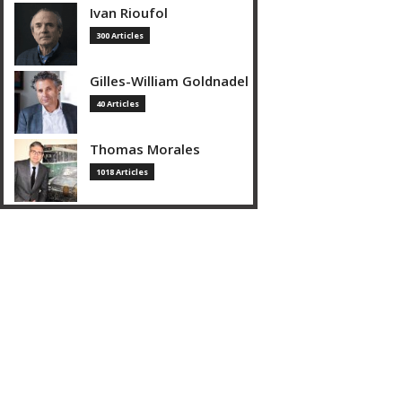
Ivan Rioufol
300 Articles
Gilles-William Goldnadel
40 Articles
Thomas Morales
1018 Articles