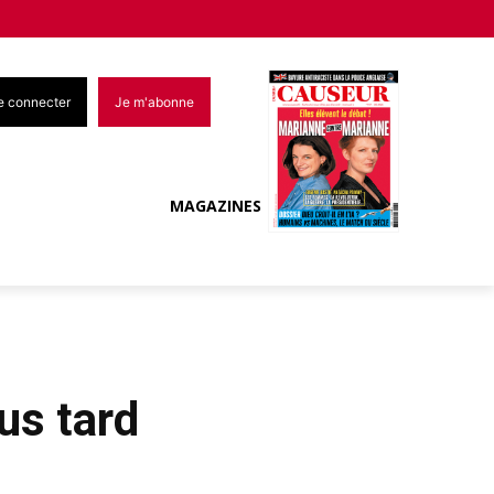
e connecter
Je m'abonne
MAGAZINES
us tard