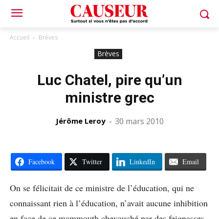
Accueil
Brèves
Brèves
Luc Chatel, pire qu’un
ministre grec
Jérôme Leroy
-
30 mars 2010
Facebook
Twitter
LinkedIn
Email
On se félicitait de ce ministre de l’éducation, qui ne
connaissant rien à l’éducation, n’avait aucune inhibition
en face de ce mammouth chevauché par des feignasses