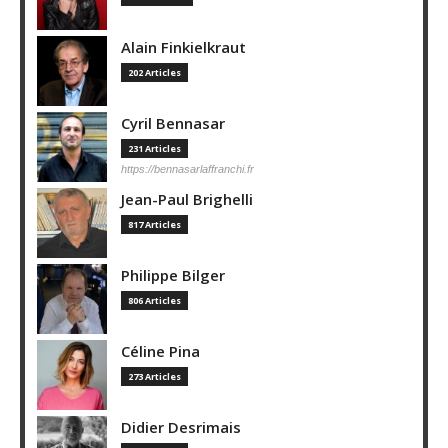
Alain Finkielkraut
202 Articles
Cyril Bennasar
231 Articles
https://bennasarlaffranchi.fr
Jean-Paul Brighelli
817 Articles
Philippe Bilger
806 Articles
Céline Pina
273 Articles
Didier Desrimais