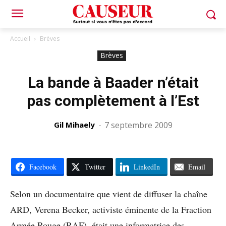
Accueil
Brèves
Brèves
La bande à Baader n’était
pas complètement à l’Est
Gil Mihaely
-
7 septembre 2009
Facebook
Twitter
LinkedIn
Email
Selon un documentaire que vient de diffuser la chaîne
ARD, Verena Becker, activiste éminente de la Fraction
Armée Rouge (RAF), était une informatrice des