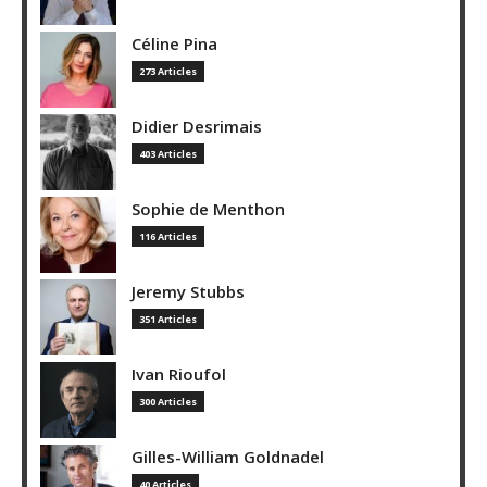
Céline Pina
273 Articles
Didier Desrimais
403 Articles
Sophie de Menthon
116 Articles
Jeremy Stubbs
351 Articles
Ivan Rioufol
300 Articles
Gilles-William Goldnadel
40 Articles