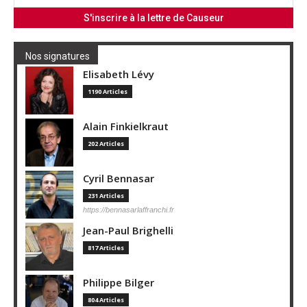
Nos signatures
Elisabeth Lévy
1190 Articles
Alain Finkielkraut
202 Articles
Cyril Bennasar
231 Articles
https://bennasarlaffranchi.fr
Jean-Paul Brighelli
817 Articles
Philippe Bilger
804 Articles