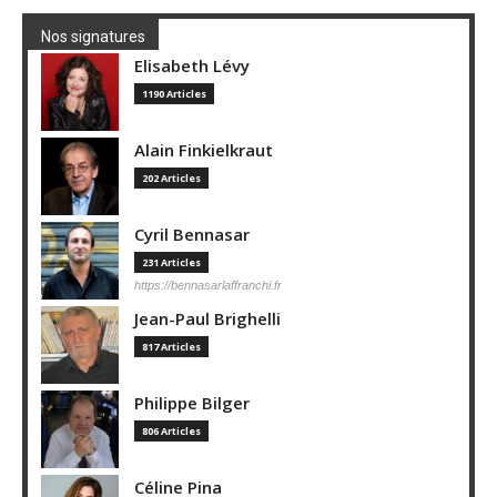
Nos signatures
Elisabeth Lévy
1190 Articles
Alain Finkielkraut
202 Articles
Cyril Bennasar
231 Articles
https://bennasarlaffranchi.fr
Jean-Paul Brighelli
817 Articles
Philippe Bilger
806 Articles
Céline Pina