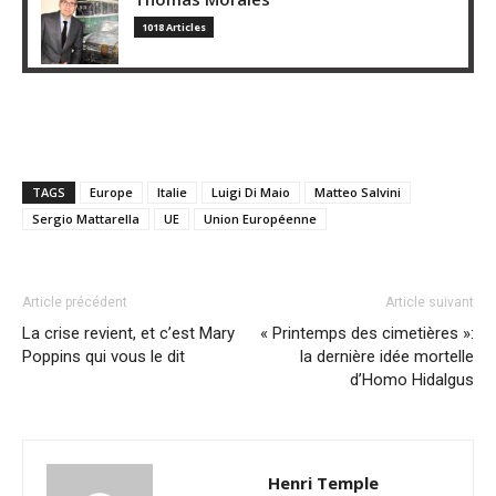
1018 Articles
TAGS
Europe
Italie
Luigi Di Maio
Matteo Salvini
Sergio Mattarella
UE
Union Européenne
Article précédent
Article suivant
La crise revient, et c’est Mary
« Printemps des cimetières »:
Poppins qui vous le dit
la dernière idée mortelle
d’Homo Hidalgus
Henri Temple