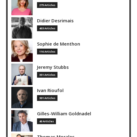
273 Articles
Didier Desrimais
403 Articles
Sophie de Menthon
116 Articles
Jeremy Stubbs
351 Articles
Ivan Rioufol
301 Articles
Gilles-William Goldnadel
40 Articles
Thomas Morales