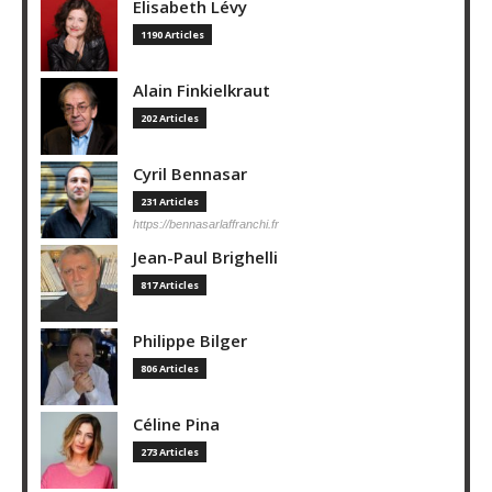
Elisabeth Lévy
1190 Articles
Alain Finkielkraut
202 Articles
Cyril Bennasar
231 Articles
https://bennasarlaffranchi.fr
Jean-Paul Brighelli
817 Articles
Philippe Bilger
806 Articles
Céline Pina
273 Articles