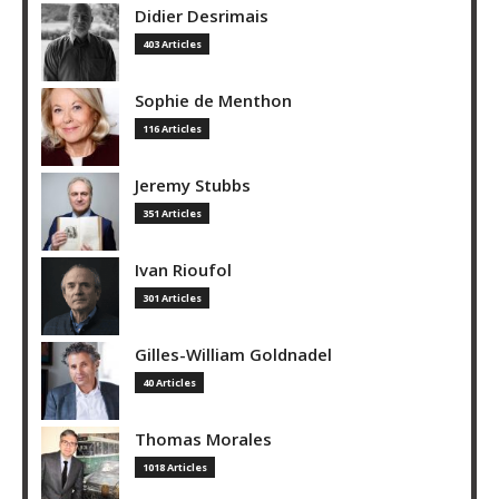
Didier Desrimais
403 Articles
Sophie de Menthon
116 Articles
Jeremy Stubbs
351 Articles
Ivan Rioufol
301 Articles
Gilles-William Goldnadel
40 Articles
Thomas Morales
1018 Articles