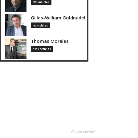
301 Articles
Gilles-William Goldnadel
40 Articles
Thomas Morales
1018 Articles
Article suivant