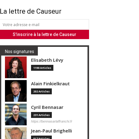
La lettre de Causeur
Nos signatures
Elisabeth Lévy
1190 Articles
Alain Finkielkraut
202 Articles
Cyril Bennasar
231 Articles
https://bennasarlaffranchi.fr
Jean-Paul Brighelli
817 Articles