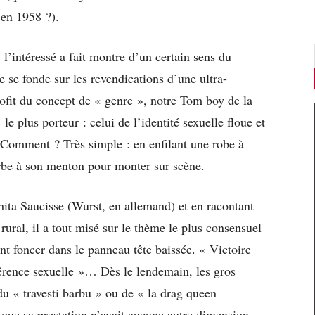
en 1958 ?).
 l’intéressé a fait montre d’un certain sens du
 se fonde sur les revendications d’une ultra-
profit du concept de « genre », notre Tom boy de la
le plus porteur : celui de l’identité sexuelle floue et
Comment ? Très simple : en enfilant une robe à
arbe à son menton pour monter sur scène.
hita Saucisse (Wurst, en allemand) et en racontant
rural, il a tout misé sur le thème le plus consensuel
t foncer dans le panneau tête baissée. « Victoire
férence sexuelle »… Dès le lendemain, les gros
du « travesti barbu » ou de « la drag queen
 que sa prestation n’avait aucune autre dimension.