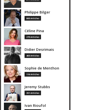
Philippe Bilger
805 Articles
Céline Pina
273 Articles
Didier Desrimais
403 Articles
Sophie de Menthon
116 Articles
Jeremy Stubbs
351 Articles
Ivan Rioufol