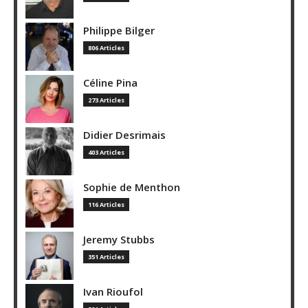
Philippe Bilger
806 Articles
Céline Pina
273 Articles
Didier Desrimais
403 Articles
Sophie de Menthon
116 Articles
Jeremy Stubbs
351 Articles
Ivan Rioufol