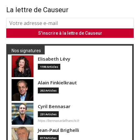
La lettre de Causeur
Nos signatures
Elisabeth Lévy
1190 Articles
Alain Finkielkraut
202 Articles
Cyril Bennasar
231 Articles
https://bennasarlaffranchi.fr
Jean-Paul Brighelli
817 Articles