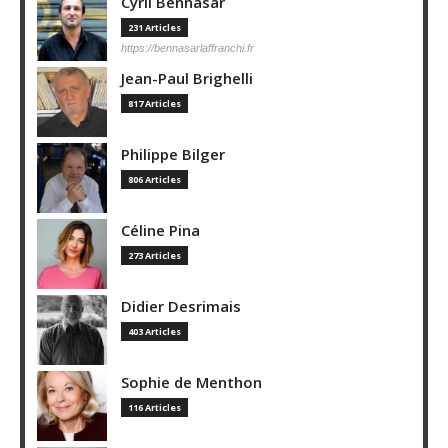
Cyril Bennasar
231 Articles
https://bennasarlaffranchi.fr
Jean-Paul Brighelli
817 Articles
Philippe Bilger
806 Articles
Céline Pina
273 Articles
Didier Desrimais
403 Articles
Sophie de Menthon
116 Articles