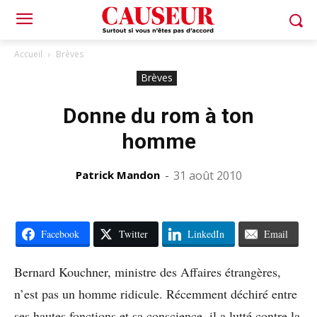
Accueil
Brèves
Brèves
Donne du rom à ton
homme
Patrick Mandon
-
31 août 2010
Facebook
Twitter
LinkedIn
Email
Bernard Kouchner, ministre des Affaires étrangères,
n’est pas un homme ridicule. Récemment déchiré entre
ses hautes fonctions et sa conscience, il a lutté contre la