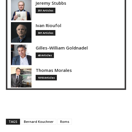
Jeremy Stubbs
351 Articles
Ivan Rioufol
301 Articles
Gilles-William Goldnadel
40 Articles
Thomas Morales
1018 Articles
TAGS
Bernard Kouchner
Roms