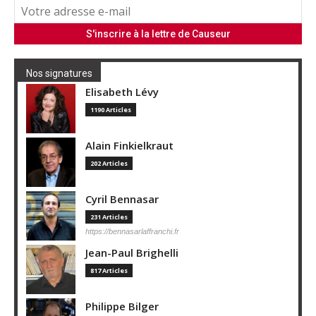
Nos signatures
Elisabeth Lévy
1190 Articles
Alain Finkielkraut
202 Articles
Cyril Bennasar
231 Articles
https://bennasarlaffranchi.fr
Jean-Paul Brighelli
817 Articles
Philippe Bilger