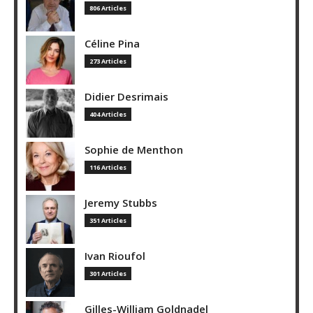
806 Articles
Céline Pina
273 Articles
Didier Desrimais
404 Articles
Sophie de Menthon
116 Articles
Jeremy Stubbs
351 Articles
Ivan Rioufol
301 Articles
Gilles-William Goldnadel