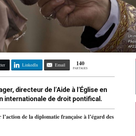
Un mi
Pâqu
AP22
140
ter
LinkedIn
Email
PARTAGES
er, directeur de l’Aide à l’Église en
 internationale de droit pontifical.
l’action de la diplomatie française à l’égard des