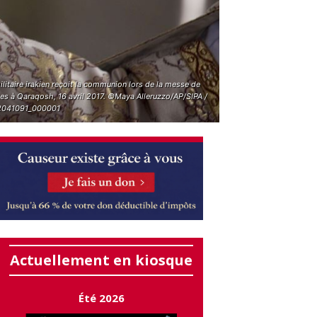
litaire irakien reçoit la communion lors de la messe de
es à Qaraqosh, 16 avril 2017. ©Maya Alleruzzo/AP/SIPA /
041091_000001
Actuellement en kiosque
Été 2026