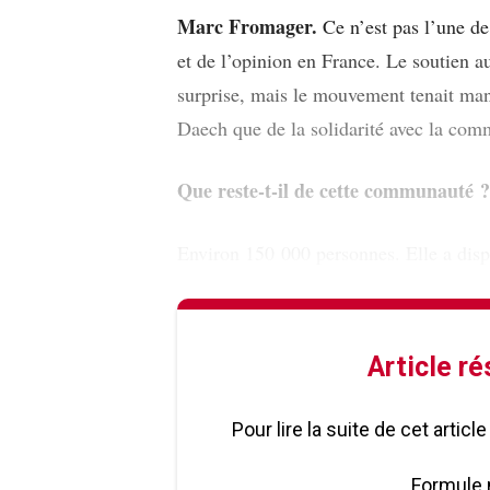
Marc Fromager.
Ce n’est pas l’une de 
et de l’opinion en France. Le soutien a
surprise, mais le mouvement tenait ma
Daech que de la solidarité avec la com
Que reste-t-il de cette communauté ?
Environ 150 000 personnes. Elle a disp
Article r
Pour lire la suite de cet artic
Formule 