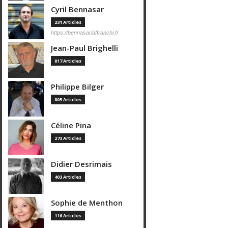
Cyril Bennasar
231 Articles
https://bennasarlaffranchi.fr
Jean-Paul Brighelli
817 Articles
Philippe Bilger
805 Articles
Céline Pina
273 Articles
Didier Desrimais
403 Articles
Sophie de Menthon
116 Articles