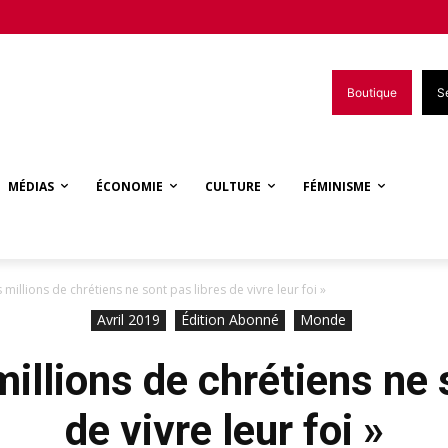
Boutique
S
MÉDIAS
ÉCONOMIE
CULTURE
FÉMINISME
 millions de chrétiens ne sont pas libres de vivre leur foi »
Avril 2019
Édition Abonné
Monde
illions de chrétiens ne 
de vivre leur foi »