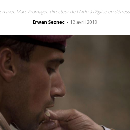
en avec Marc Fromager, directeur de l'Aide à l'Eglise en détres
Erwan Seznec
-
12 avril 2019