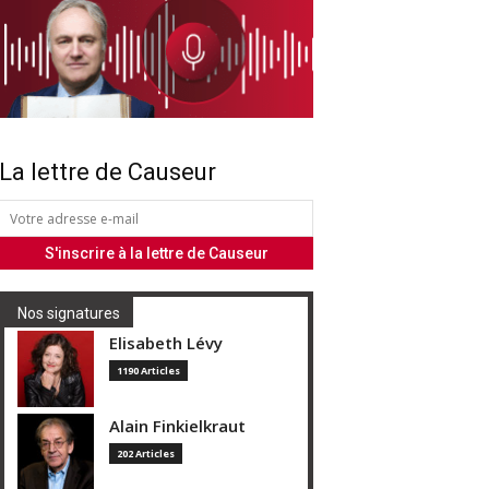
La lettre de Causeur
Nos signatures
Elisabeth Lévy
1190 Articles
Alain Finkielkraut
202 Articles