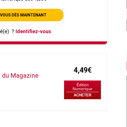
VOUS DÈS MAINTENANT
né(e)
?
Identifiez-vous
4,49€
it du Magazine
Édition
Numerique
ACHETER