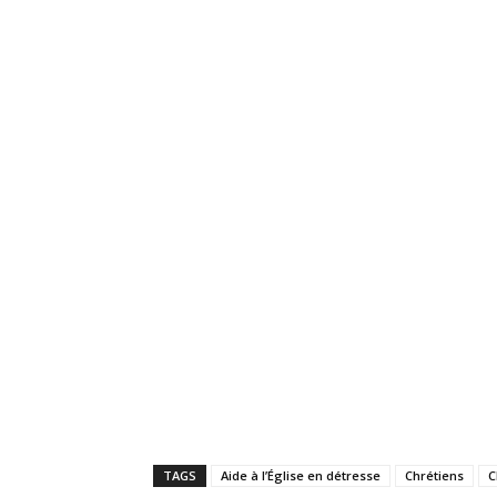
TAGS
Aide à l’Église en détresse
Chrétiens
C