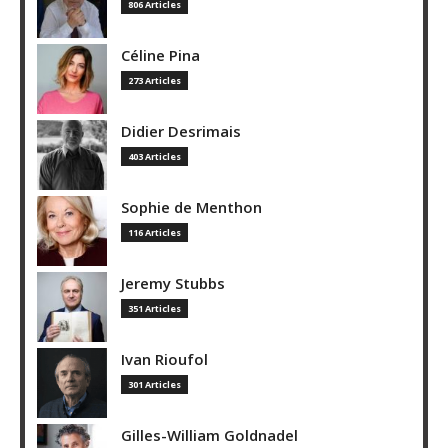
806 Articles
Céline Pina
273 Articles
Didier Desrimais
403 Articles
Sophie de Menthon
116 Articles
Jeremy Stubbs
351 Articles
Ivan Rioufol
301 Articles
Gilles-William Goldnadel