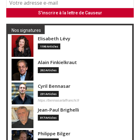
Nos signatures
Elisabeth Lévy
1190 Articles
Alain Finkielkraut
202 Articles
Cyril Bennasar
231 Articles
https://bennasarlaffranchi.fr
Jean-Paul Brighelli
817 Articles
Philippe Bilger