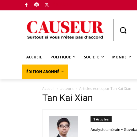
Boutique
ACCUEIL
POLITIQUE
SOCIÉTÉ
MONDE
ÉDITION ABONNÉ
Accueil
auteurs
Articles écrits par Tan Kai Xian
Tan Kai Xian
1 Articles
Analyste amérain - Gaveka