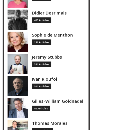
Didier Desrimais
403 Articles
Sophie de Menthon
116 Articles
Jeremy Stubbs
351 Articles
Ivan Rioufol
301 Articles
Gilles-William Goldnadel
40 Articles
Thomas Morales