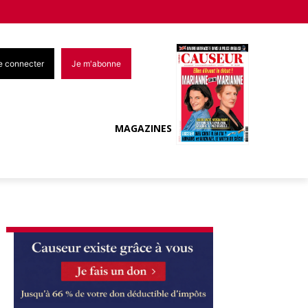
e connecter
Je m'abonne
MAGAZINES