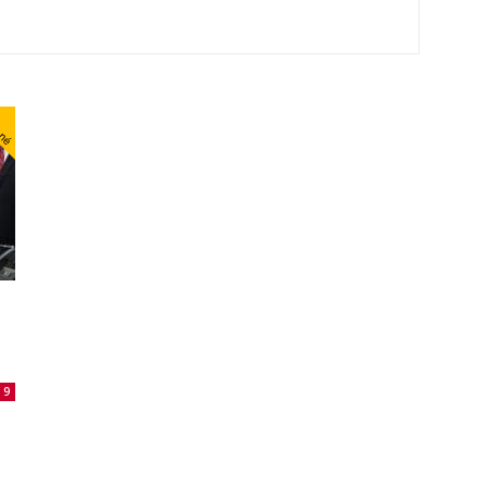
nné
9