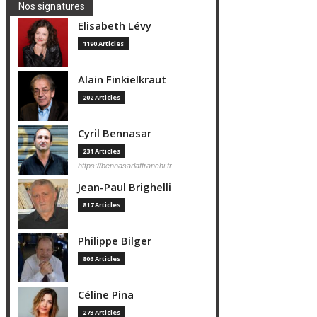
Nos signatures
Elisabeth Lévy
1190 Articles
Alain Finkielkraut
202 Articles
Cyril Bennasar
231 Articles
https://bennasarlaffranchi.fr
Jean-Paul Brighelli
817 Articles
Philippe Bilger
806 Articles
Céline Pina
273 Articles