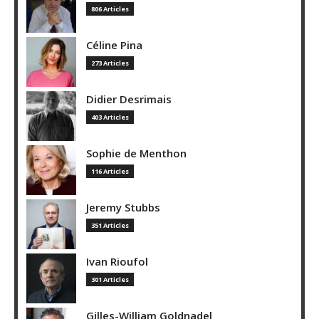
806 Articles
Céline Pina
273 Articles
Didier Desrimais
403 Articles
Sophie de Menthon
116 Articles
Jeremy Stubbs
351 Articles
Ivan Rioufol
301 Articles
Gilles-William Goldnadel