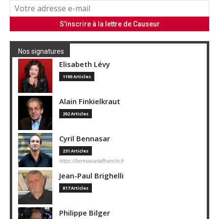
Nos signatures
Elisabeth Lévy
1190 Articles
Alain Finkielkraut
202 Articles
Cyril Bennasar
231 Articles
https://bennasarlaffranchi.fr
Jean-Paul Brighelli
817 Articles
Philippe Bilger