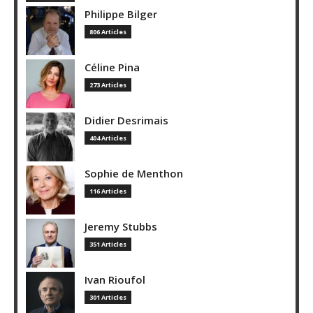
Philippe Bilger
806 Articles
Céline Pina
273 Articles
Didier Desrimais
404 Articles
Sophie de Menthon
116 Articles
Jeremy Stubbs
351 Articles
Ivan Rioufol
301 Articles