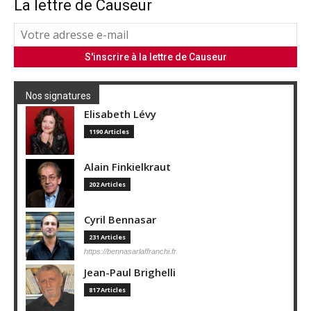
La lettre de Causeur
Nos signatures
Elisabeth Lévy
1190 Articles
Alain Finkielkraut
202 Articles
Cyril Bennasar
231 Articles
https://bennasarlaffranchi.fr
Jean-Paul Brighelli
817 Articles