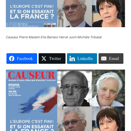
Causeur Pierre Manent Elie Barnavi Hervé Juvin Michèle Tribalat
Facebook
Twitter
LinkedIn
Email