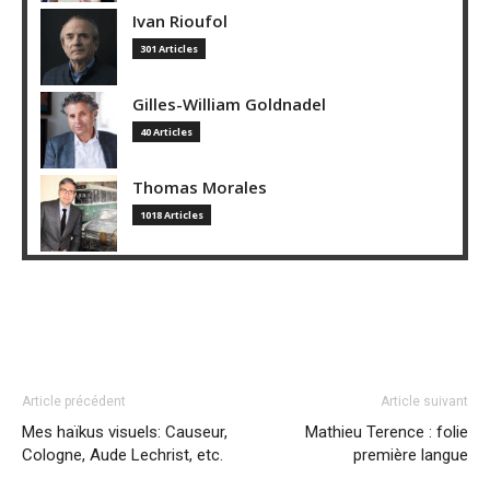
Ivan Rioufol
301 Articles
Gilles-William Goldnadel
40 Articles
Thomas Morales
1018 Articles
Article précédent
Article suivant
Mes haïkus visuels: Causeur,
Mathieu Terence : folie
Cologne, Aude Lechrist, etc.
première langue