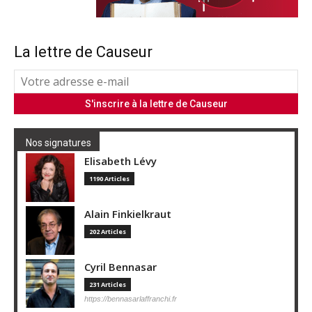
La lettre de Causeur
Nos signatures
Elisabeth Lévy
1190 Articles
Alain Finkielkraut
202 Articles
Cyril Bennasar
231 Articles
https://bennasarlaffranchi.fr