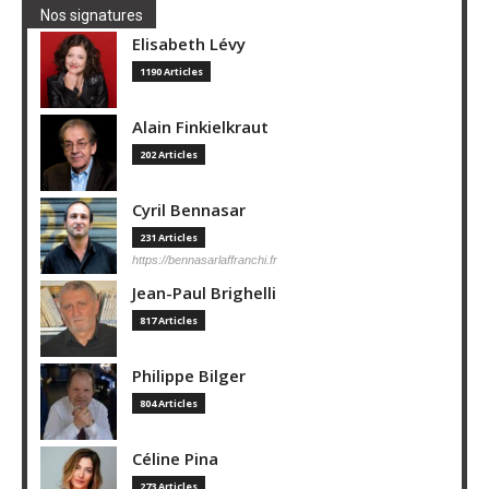
Nos signatures
Elisabeth Lévy
1190 Articles
Alain Finkielkraut
202 Articles
Cyril Bennasar
231 Articles
https://bennasarlaffranchi.fr
Jean-Paul Brighelli
817 Articles
Philippe Bilger
804 Articles
Céline Pina
273 Articles