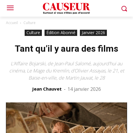
Accueil
Culture
Culture
Édition Abonné
Janvier 2026
Tant qu’il y aura des films
L’Affaire Bojarski, de Jean-Paul Salomé, aujourd’hui au
cinéma, Le Mage du Kremlin, d’Olivier Assayas, le 21, et
Baise-en-ville, de Martin Jauvat, le 28
Jean Chauvet
-
14 janvier 2026