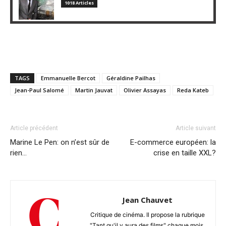
1018 Articles
TAGS
Emmanuelle Bercot
Géraldine Pailhas
Jean-Paul Salomé
Martin Jauvat
Olivier Assayas
Reda Kateb
Article précédent
Article suivant
Marine Le Pen: on n’est sûr de
E-commerce européen: la
rien…
crise en taille XXL?
Jean Chauvet
Critique de cinéma. Il propose la rubrique
"Tant qu'il y aura des films" chaque mois,