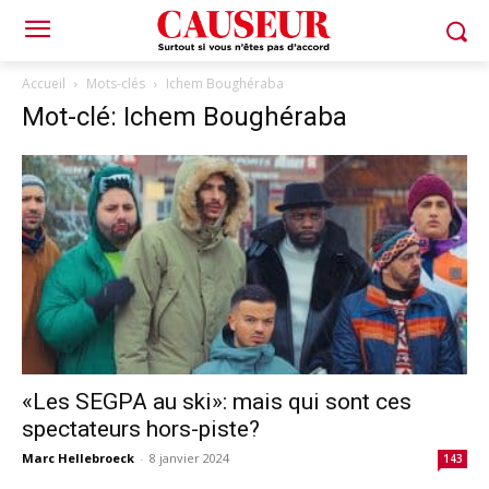
Accueil
Mots-clés
Ichem Boughéraba
Mot-clé: Ichem Boughéraba
«Les SEGPA au ski»: mais qui sont ces
spectateurs hors-piste?
Marc Hellebroeck
-
8 janvier 2024
143