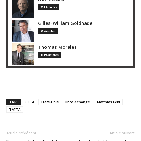
301 Articles
Gilles-William Goldnadel
40 Articles
Thomas Morales
1019 Articles
TAGS
CETA
États-Unis
libre-échange
Matthias Fekl
TAFTA
Article précédent
Article suivant