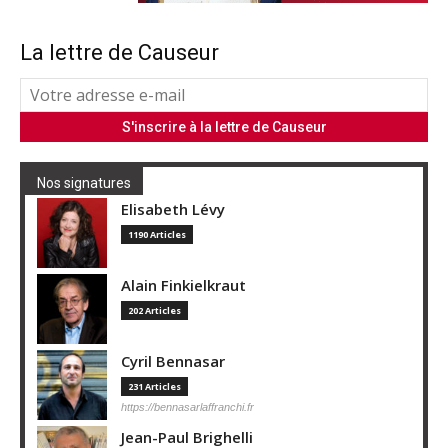
La lettre de Causeur
Nos signatures
Elisabeth Lévy
1190 Articles
Alain Finkielkraut
202 Articles
Cyril Bennasar
231 Articles
https://bennasarlaffranchi.fr
Jean-Paul Brighelli