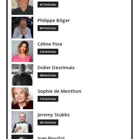
817 Articles
Philippe Bilger
807 Articles
Céline Pina
273 Articles
Didier Desrimais
404 Articles
Sophie de Menthon
116 Articles
Jeremy Stubbs
351 Articles
Ivan Rioufol