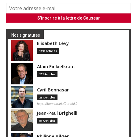
Nos signatures
Elisabeth Lévy
1190 Articles
Alain Finkielkraut
202 Articles
Cyril Bennasar
231 Articles
https://bennasarlaffranchi.fr
Jean-Paul Brighelli
817 Articles
Philippe Bilger