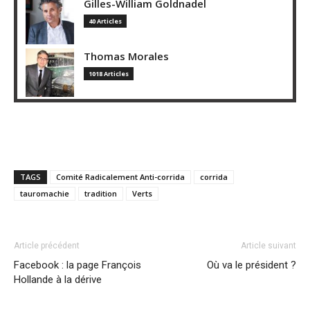
Gilles-William Goldnadel
40 Articles
Thomas Morales
1018 Articles
TAGS
Comité Radicalement Anti-corrida
corrida
tauromachie
tradition
Verts
Article précédent
Article suivant
Facebook : la page François
Où va le président ?
Hollande à la dérive