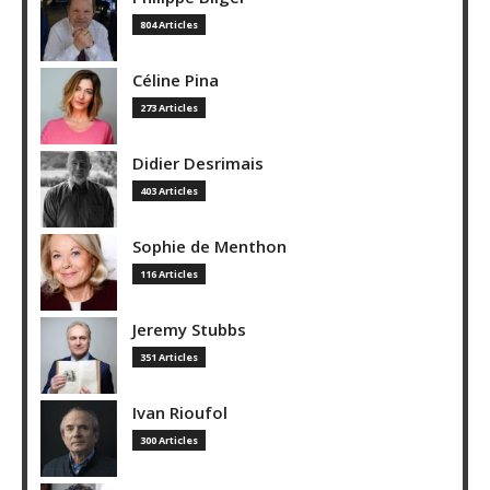
804 Articles
Céline Pina
273 Articles
Didier Desrimais
403 Articles
Sophie de Menthon
116 Articles
Jeremy Stubbs
351 Articles
Ivan Rioufol
300 Articles