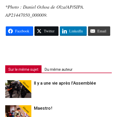
*Photo : Daniel Ochoa de Olza/AP/SIPA.
AP21447050_000009.
Facebook
Twitter
LinkedIn
Email
Sur le même sujet
Du même auteur
Abonné
Il y a une vie après l’Assemblée
Abonné
Maestro !