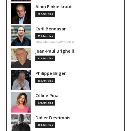
Alain Finkielkraut
202 Articles
Cyril Bennasar
231 Articles
https://bennasarlaffranchi.fr
Jean-Paul Brighelli
817 Articles
Philippe Bilger
805 Articles
Céline Pina
273 Articles
Didier Desrimais
403 Articles