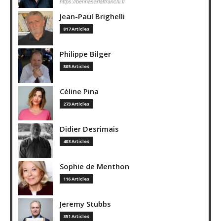
https://bennasarlaffranchi.fr
Jean-Paul Brighelli
817 Articles
Philippe Bilger
805 Articles
Céline Pina
273 Articles
Didier Desrimais
403 Articles
Sophie de Menthon
116 Articles
Jeremy Stubbs
351 Articles