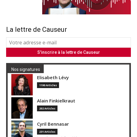
La lettre de Causeur
Nos signatures
Elisabeth Lévy
1190 Articles
Alain Finkielkraut
202 Articles
Cyril Bennasar
231 Articles