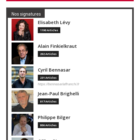
Nos signatures
Elisabeth Lévy
1190 Articles
Alain Finkielkraut
202 Articles
Cyril Bennasar
231 Articles
https://bennasarlaffranchi.fr
Jean-Paul Brighelli
817 Articles
Philippe Bilger
806 Articles