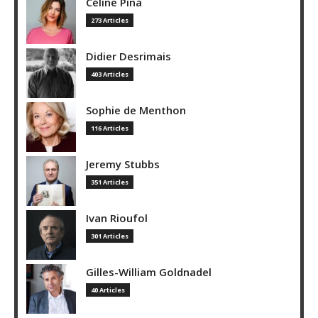
Céline Pina
273 Articles
Didier Desrimais
403 Articles
Sophie de Menthon
116 Articles
Jeremy Stubbs
351 Articles
Ivan Rioufol
301 Articles
Gilles-William Goldnadel
40 Articles