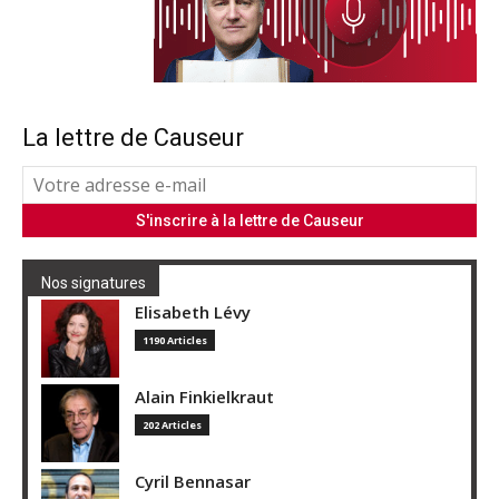
La lettre de Causeur
Nos signatures
Elisabeth Lévy
1190 Articles
Alain Finkielkraut
202 Articles
Cyril Bennasar