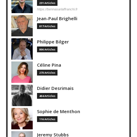
231 Articles
https://bennasarlaffranchi.fr
Jean-Paul Brighelli
817 Articles
Philippe Bilger
806 Articles
Céline Pina
273 Articles
Didier Desrimais
404 Articles
Sophie de Menthon
116 Articles
Jeremy Stubbs