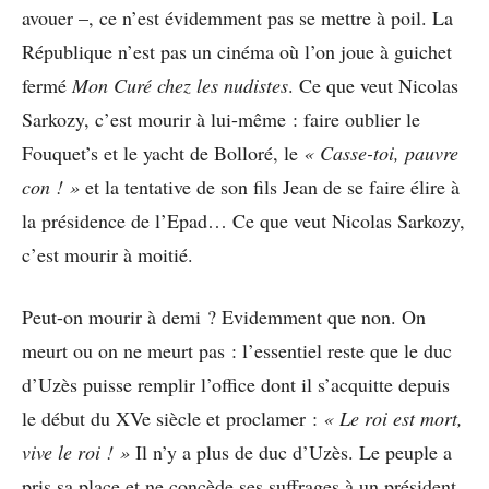
avouer –, ce n’est évidemment pas se mettre à poil. La
République n’est pas un cinéma où l’on joue à guichet
fermé
Mon Curé chez les nudistes
. Ce que veut Nicolas
Sarkozy, c’est mourir à lui-même : faire oublier le
Fouquet’s et le yacht de Bolloré, le
« Casse-toi, pauvre
con ! »
et la tentative de son fils Jean de se faire élire à
la présidence de l’Epad… Ce que veut Nicolas Sarkozy,
c’est mourir à moitié.
Peut-on mourir à demi ? Evidemment que non. On
meurt ou on ne meurt pas : l’essentiel reste que le duc
d’Uzès puisse remplir l’office dont il s’acquitte depuis
le début du XVe siècle et proclamer :
« Le roi est mort,
vive le roi ! »
Il n’y a plus de duc d’Uzès. Le peuple a
pris sa place et ne concède ses suffrages à un président