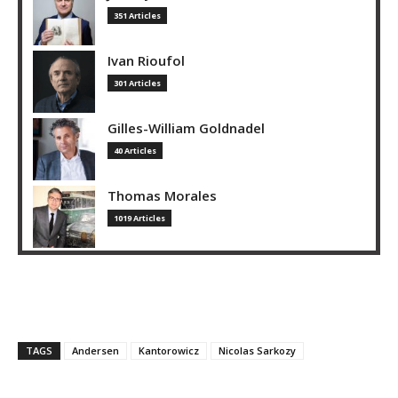
351 Articles
Ivan Rioufol
301 Articles
Gilles-William Goldnadel
40 Articles
Thomas Morales
1019 Articles
TAGS
Andersen
Kantorowicz
Nicolas Sarkozy