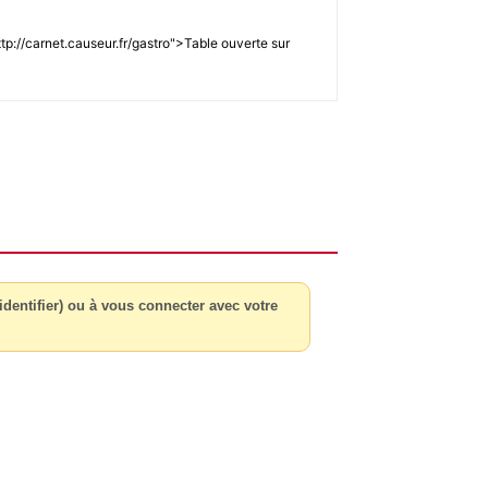
ttp://carnet.causeur.fr/gastro">Table ouverte sur
dentifier) ou à vous connecter avec votre