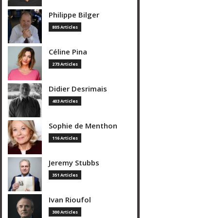
Philippe Bilger
805 Articles
Céline Pina
273 Articles
Didier Desrimais
403 Articles
Sophie de Menthon
116 Articles
Jeremy Stubbs
351 Articles
Ivan Rioufol
300 Articles