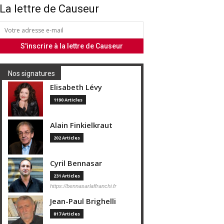
La lettre de Causeur
Nos signatures
Elisabeth Lévy
1190 Articles
Alain Finkielkraut
202 Articles
Cyril Bennasar
231 Articles
https://bennasarlaffranchi.fr
Jean-Paul Brighelli
817 Articles