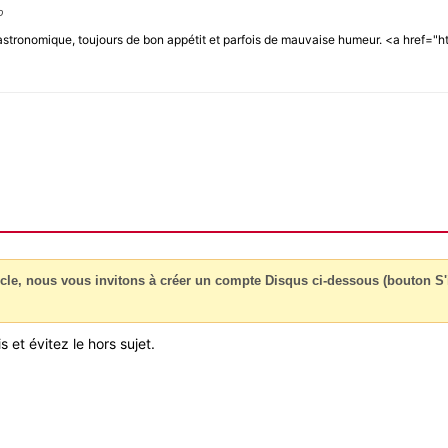
o
e gastronomique, toujours de bon appétit et parfois de mauvaise humeur. <a href="h
cle, nous vous invitons à créer un compte Disqus ci-dessous (bouton S'i
 et évitez le hors sujet.