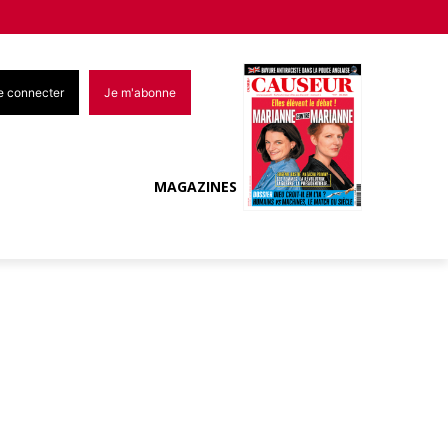
e connecter
Je m'abonne
MAGAZINES