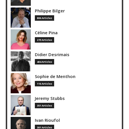
Philippe Bilger
806 Articles
Céline Pina
273 Articles
Didier Desrimais
404 Articles
Sophie de Menthon
116 Articles
Jeremy Stubbs
351 Articles
Ivan Rioufol
301 Articles