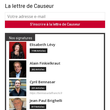
La lettre de Causeur
Nos signatures
Elisabeth Lévy
1190 Articles
Alain Finkielkraut
202 Articles
Cyril Bennasar
231 Articles
https://bennasarlaffranchi.fr
Jean-Paul Brighelli
817 Articles