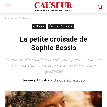
Accueil
Culture
Culture
Édition Abonné
La petite croisade de
Sophie Bessis
Depuis qu’elle a publié « La civilisation judéo-chrétienne.
Anatomie d’une imposture », elle régale les islamo-
gauchistes
Jeremy Stubbs
-
3 novembre 2025