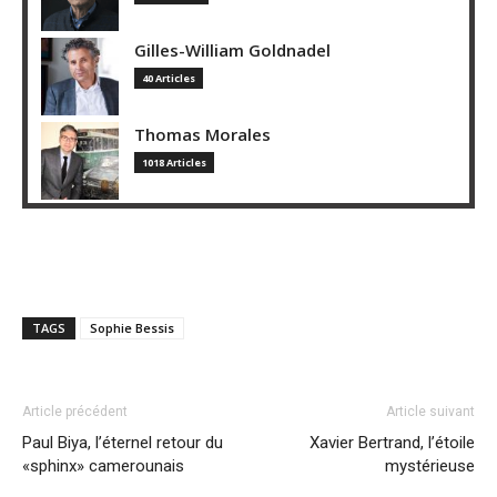
Gilles-William Goldnadel
40 Articles
Thomas Morales
1018 Articles
TAGS
Sophie Bessis
Article précédent
Article suivant
Paul Biya, l’éternel retour du
Xavier Bertrand, l’étoile
«sphinx» camerounais
mystérieuse