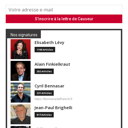
Nos signatures
Elisabeth Lévy
1190 Articles
Alain Finkielkraut
202 Articles
Cyril Bennasar
231 Articles
https://bennasarlaffranchi.fr
Jean-Paul Brighelli
817 Articles