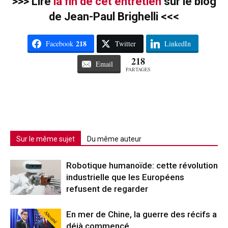
>>> Lire
la fin de cet entretien
sur le blog
de Jean-Paul Brighelli <<<
218
Facebook
Twitter
LinkedIn
218
Email
PARTAGES
Sur le même sujet
Du même auteur
Robotique humanoïde: cette révolution
industrielle que les Européens
refusent de regarder
Abonné
En mer de Chine, la guerre des récifs a
déjà commencé