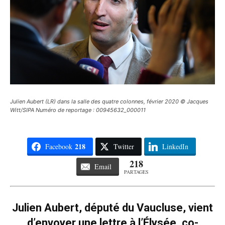
Julien Aubert (LR) dans la salle des quatre colonnes, février 2020 © Jacques
Witt/SIPA Numéro de reportage : 00945632_000011
218
Facebook
Twitter
LinkedIn
218
Email
PARTAGES
Julien Aubert, député du Vaucluse, vient
d’envoyer une lettre à l’Élysée, co-