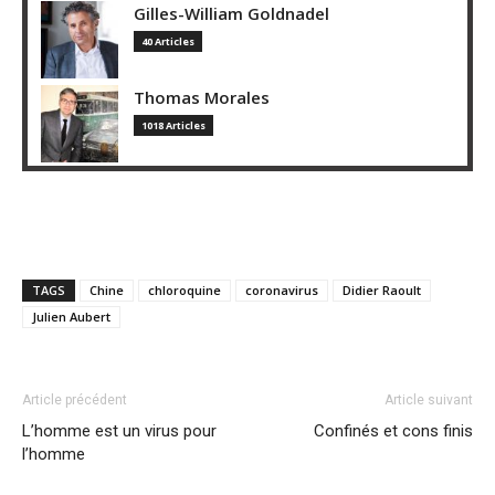
Gilles-William Goldnadel
40 Articles
Thomas Morales
1018 Articles
TAGS
Chine
chloroquine
coronavirus
Didier Raoult
Julien Aubert
Article précédent
Article suivant
L’homme est un virus pour
Confinés et cons finis
l’homme