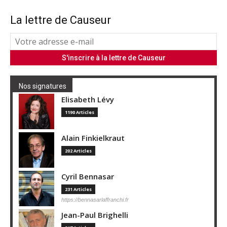
La lettre de Causeur
Nos signatures
Elisabeth Lévy
1190 Articles
Alain Finkielkraut
202 Articles
Cyril Bennasar
231 Articles
https://bennasarlaffranchi.fr
Jean-Paul Brighelli