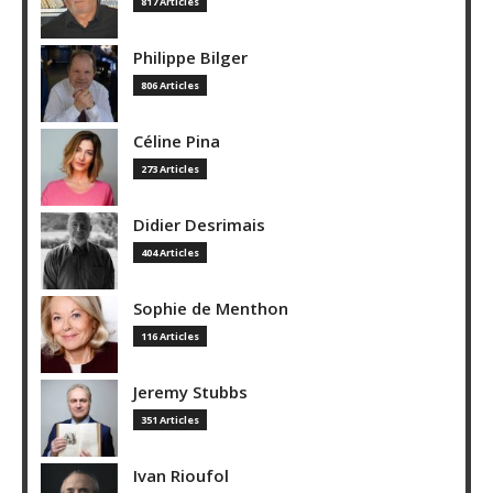
817 Articles
Philippe Bilger
806 Articles
Céline Pina
273 Articles
Didier Desrimais
404 Articles
Sophie de Menthon
116 Articles
Jeremy Stubbs
351 Articles
Ivan Rioufol