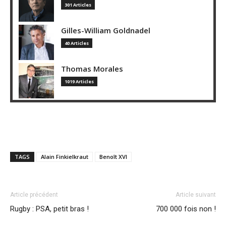
301 Articles
Gilles-William Goldnadel
40 Articles
Thomas Morales
1019 Articles
TAGS
Alain Finkielkraut
Benoît XVI
Article précédent
Article suivant
Rugby : PSA, petit bras !
700 000 fois non !