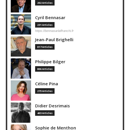
202 Articles
Cyril Bennasar
231 Articles
https://bennasarlaffranchi.fr
Jean-Paul Brighelli
817 Articles
Philippe Bilger
806 Articles
Céline Pina
273 Articles
Didier Desrimais
403 Articles
Sophie de Menthon