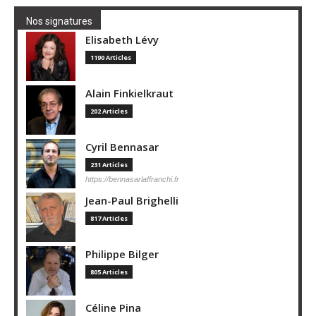
Nos signatures
Elisabeth Lévy
1190 Articles
Alain Finkielkraut
202 Articles
Cyril Bennasar
231 Articles
https://bennasarlaffranchi.fr
Jean-Paul Brighelli
817 Articles
Philippe Bilger
805 Articles
Céline Pina