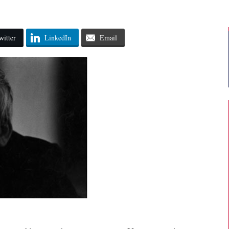
witter
LinkedIn
Email