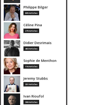
Philippe Bilger
805 Articles
Céline Pina
273 Articles
Didier Desrimais
403 Articles
Sophie de Menthon
116 Articles
Jeremy Stubbs
351 Articles
Ivan Rioufol
300 Articles