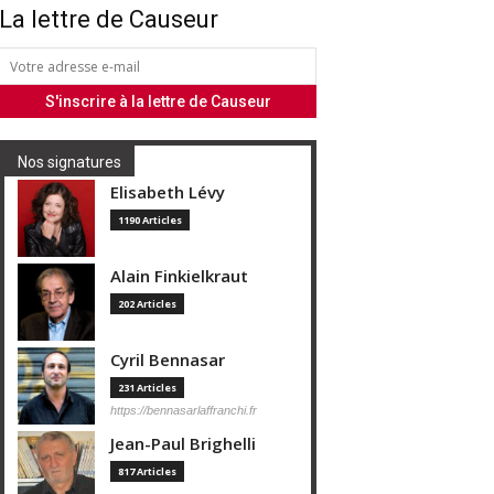
La lettre de Causeur
Nos signatures
Elisabeth Lévy
1190 Articles
Alain Finkielkraut
202 Articles
Cyril Bennasar
231 Articles
https://bennasarlaffranchi.fr
Jean-Paul Brighelli
817 Articles