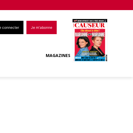
e connecter
Je m'abonne
MAGAZINES