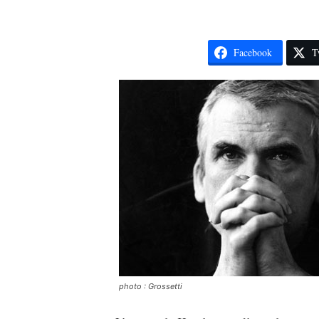
Facebook
T
photo : Grossetti