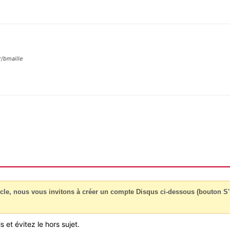
r/bmaille
cle, nous vous invitons à créer un compte Disqus ci-dessous (bouton S'i
 et évitez le hors sujet.