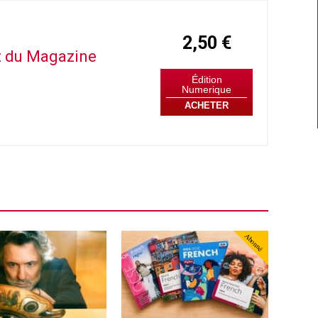
2,50 €
it du Magazine
Édition
Numerique
ACHETER
Abonné