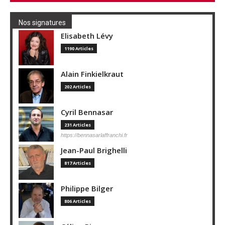
Nos signatures
Elisabeth Lévy
1190 Articles
Alain Finkielkraut
202 Articles
Cyril Bennasar
231 Articles
https://bennasarlaffranchi.fr
Jean-Paul Brighelli
817 Articles
Philippe Bilger
806 Articles