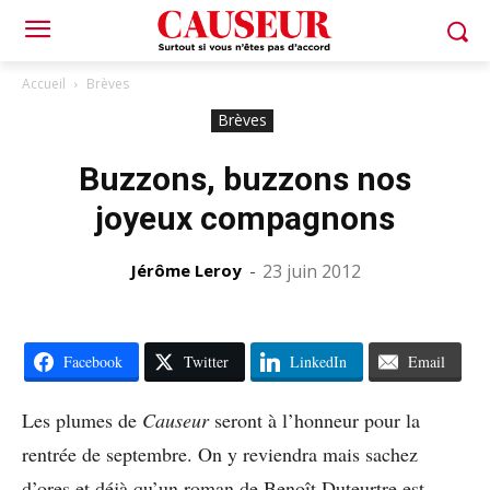
Accueil
Brèves
Brèves
Buzzons, buzzons nos
joyeux compagnons
Jérôme Leroy
-
23 juin 2012
Facebook
Twitter
LinkedIn
Email
Les plumes de
Causeur
seront à l’honneur pour la
rentrée de septembre. On y reviendra mais sachez
d’ores et déjà qu’un roman de Benoît Duteurtre est