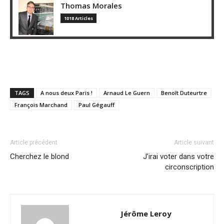
Thomas Morales
1018 Articles
TAGS
A nous deux Paris !
Arnaud Le Guern
Benoît Duteurtre
François Marchand
Paul Gégauff
Article précédent
Article suivant
Cherchez le blond
J’irai voter dans votre
circonscription
Jérôme Leroy