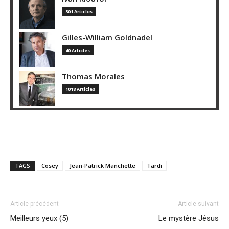
301 Articles
Gilles-William Goldnadel
40 Articles
Thomas Morales
1018 Articles
TAGS
Cosey
Jean-Patrick Manchette
Tardi
Article précédent
Article suivant
Meilleurs yeux (5)
Le mystère Jésus