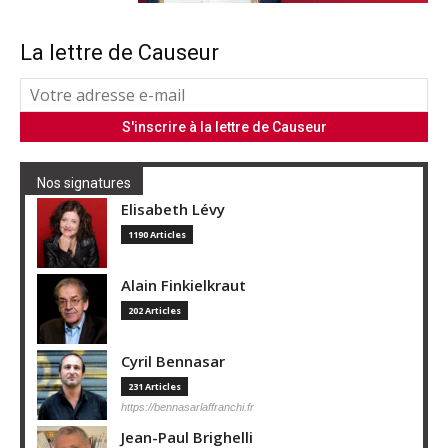
La lettre de Causeur
Nos signatures
Elisabeth Lévy
1190 Articles
Alain Finkielkraut
202 Articles
Cyril Bennasar
231 Articles
https://bennasarlaffranchi.fr
Jean-Paul Brighelli