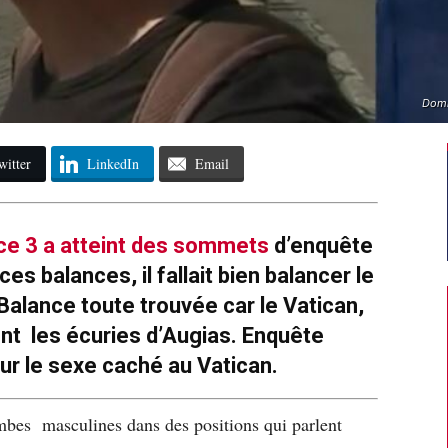
Domi
witter
LinkedIn
Email
nce 3 a atteint des sommets
d’enquête
es balances, il fallait bien balancer le
 Balance toute trouvée car le Vatican,
ont les écuries d’Augias. Enquête
ur le sexe caché au Vatican.
mbes masculines dans des positions qui parlent