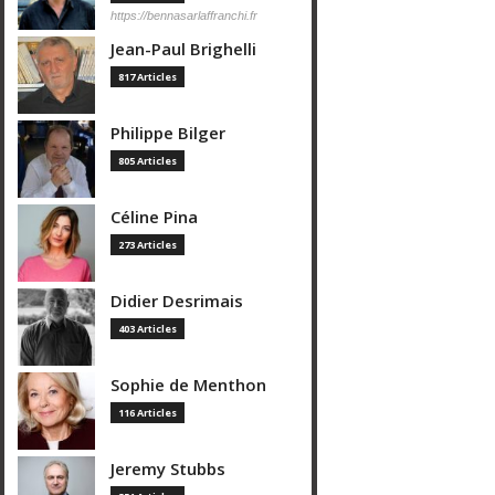
https://bennasarlaffranchi.fr
Jean-Paul Brighelli
817 Articles
Philippe Bilger
805 Articles
Céline Pina
273 Articles
Didier Desrimais
403 Articles
Sophie de Menthon
116 Articles
Jeremy Stubbs