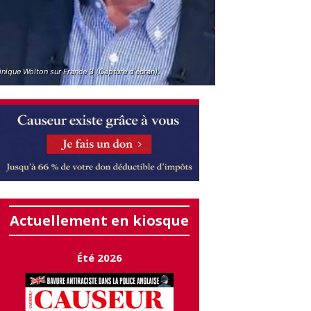
nique Wolton sur France 3 (Capture d'écran).
Actuellement en kiosque
Été 2026