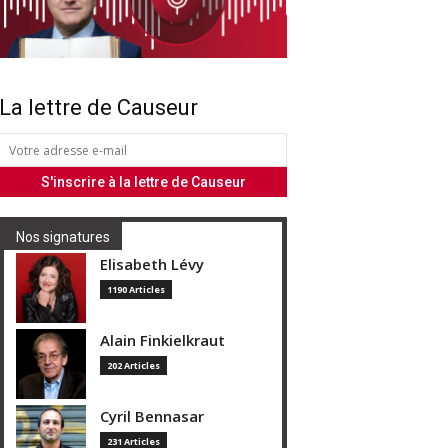
La lettre de Causeur
Nos signatures
Elisabeth Lévy
1190 Articles
Alain Finkielkraut
202 Articles
Cyril Bennasar
231 Articles