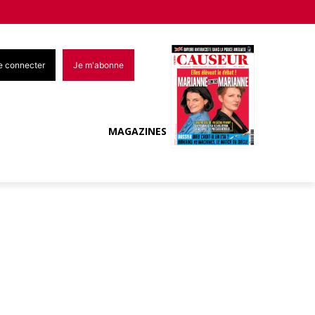
e connecter
Je m'abonne
MAGAZINES