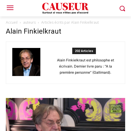
Accueil
auteurs
Articles écrits par Alain Finkielkraut
Alain Finkielkraut
202 Articles
Alain Finkielkraut est philosophe et
écrivain. Dernier livre paru : "A la
première personne" (Gallimard).