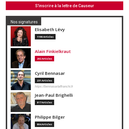
Nos signatures
Elisabeth Lévy
1190 Articles
Alain Finkielkraut
202 Articles
Cyril Bennasar
231 Articles
https://bennasarlaffranchi.fr
Jean-Paul Brighelli
817 Articles
Philippe Bilger
804 Articles