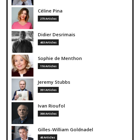
Céline Pina
273 Articles
Didier Desrimais
403 Articles
Sophie de Menthon
116 Articles
Jeremy Stubbs
351 Articles
Ivan Rioufol
300 Articles
Gilles-William Goldnadel
40 Articles