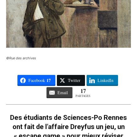
©Rue des archives
17
Facebook
Twitter
LinkedIn
17
Email
PARTAGES
Des étudiants de Sciences-Po Rennes
ont fait de l’affaire Dreyfus un jeu, un
« escape game » pour mieux réviser