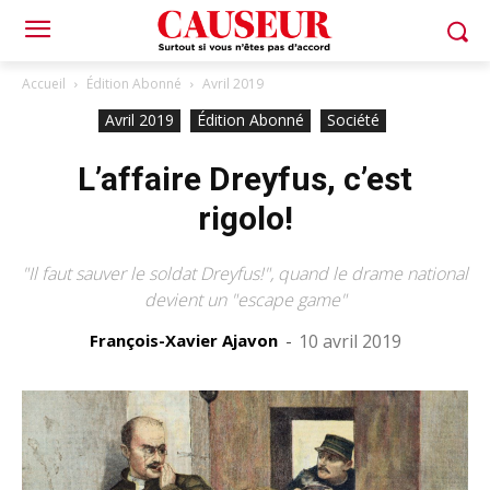
Accueil
Édition Abonné
Avril 2019
Avril 2019
Édition Abonné
Société
L’affaire Dreyfus, c’est
rigolo!
"Il faut sauver le soldat Dreyfus!", quand le drame national
devient un "escape game"
François-Xavier Ajavon
-
10 avril 2019