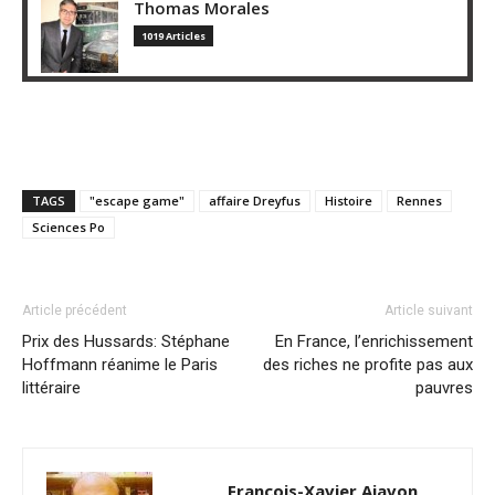
Thomas Morales
1019 Articles
TAGS
"escape game"
affaire Dreyfus
Histoire
Rennes
Sciences Po
Article précédent
Article suivant
Prix des Hussards: Stéphane
En France, l’enrichissement
Hoffmann réanime le Paris
des riches ne profite pas aux
littéraire
pauvres
François-Xavier Ajavon