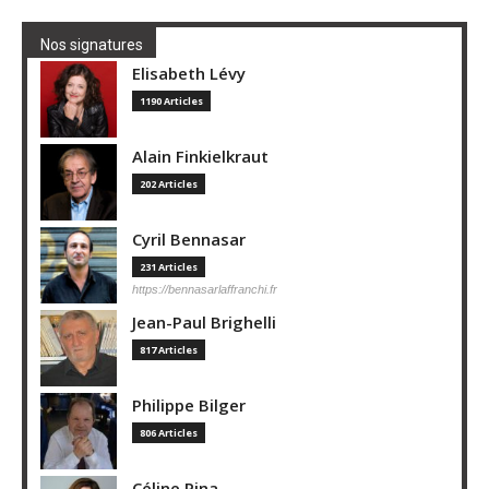
Nos signatures
Elisabeth Lévy
1190 Articles
Alain Finkielkraut
202 Articles
Cyril Bennasar
231 Articles
https://bennasarlaffranchi.fr
Jean-Paul Brighelli
817 Articles
Philippe Bilger
806 Articles
Céline Pina